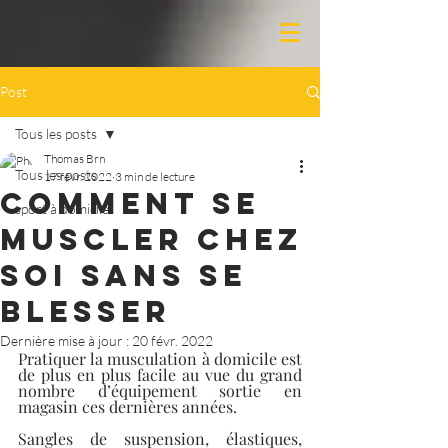
Post
Tous les posts
Thomas Brn
Tous les posts
17 févr. 2022
3 min de lecture
Comment se
sport à domicile
muscler chez
soi sans se
blesser
Dernière mise à jour :
20 févr. 2022
Pratiquer la musculation à domicile est 
de plus en plus facile au vue du grand 
nombre d’équipement sortie en 
magasin ces dernières années.
Sangles de suspension, élastiques, 